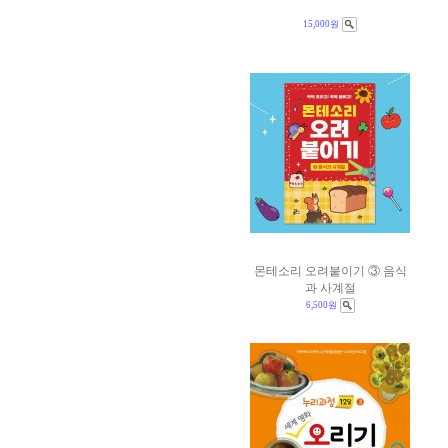
15,000원
몬테소리 오려붙이기 ③ 음식
과 사계절
6,500원