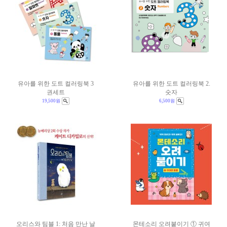
유아를 위한 도트 컬러링북 3
유아를 위한 도트 컬러링북 2.
권세트
숫자
19,500원
6,500원
오리스와 팀블 1: 처음 만난 날
몬테소리 오려붙이기 ① 귀여