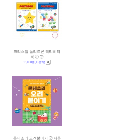
크리스탈 폴리드론 액티비티
북 ① ②
15,000원
(기본가)
몬테소리 오려붙이기 ② 자동