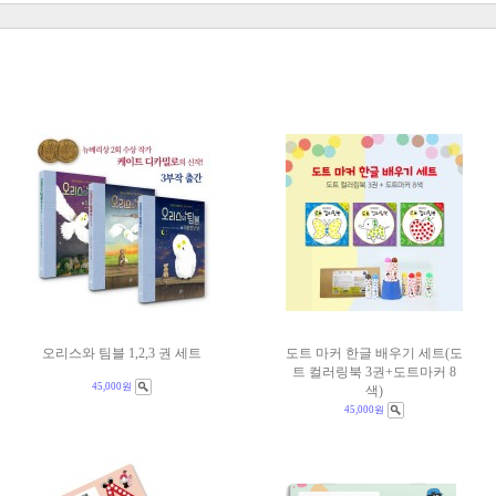
오리스와 팀블 1,2,3 권 세트
도트 마커 한글 배우기 세트(도
트 컬러링북 3권+도트마커 8
45,000원
색)
45,000원