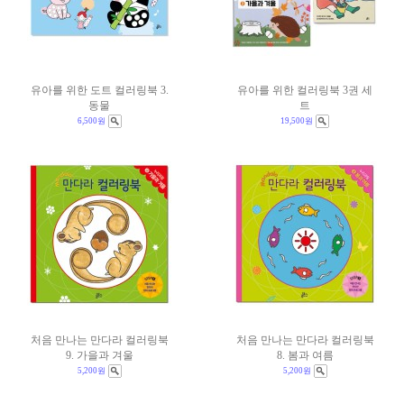
유아를 위한 도트 컬러링북 3.
유아를 위한 컬러링북 3권 세
동물
트
6,500원
19,500원
처음 만나는 만다라 컬러링북
처음 만나는 만다라 컬러링북
9. 가을과 겨울
8. 봄과 여름
5,200원
5,200원