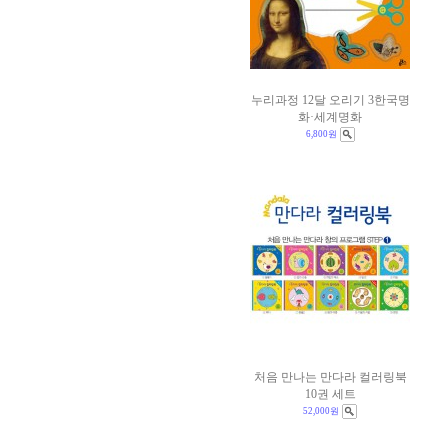
누리과정 12달 오리기 3한국명
화·세계명화
6,800원
처음 만나는 만다라 컬러링북
10권 세트
52,000원