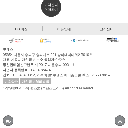
고객센터
연결하기
PC 버전
이용안내
고객센터
루덴스
05854 서울시 송파구 송파대로 201 송파테라타워2 B919호
대표
이동숙
개인정보 보호 책임자
한주헌
통신판매업신고번호
제 2017-서울송파-0931 호
사업자 등록번호
214-04-85474
전화
010-6464-9312, 카톡 채널: 루덴스 아이홈스쿨
팩스
02-558-9314
이용약관
개인정보처리방침
Copyright © 아이 홈스쿨 (루덴스코리아) All rights reserved.