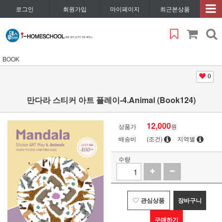
로그인
회원가입
마이페이지
최근본상품
BOOK
0
만다라 스티커 아트 플레이-4.Animal (Book124)
12,000
상품가
원
배송비
(조건)
지역별
수량
관심상품
장바구니
구매하기