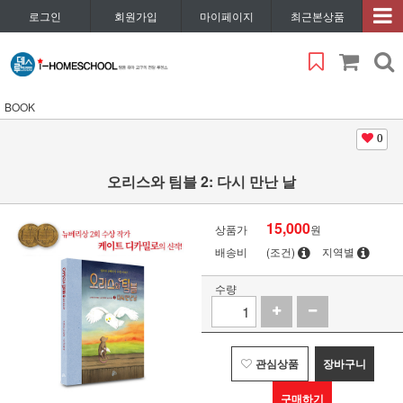
로그인
회원가입
마이페이지
최근본상품
BOOK
0
오리스와 팀블 2: 다시 만난 날
15,000
상품가
원
배송비
(조건)
지역별
수량
관심상품
장바구니
구매하기