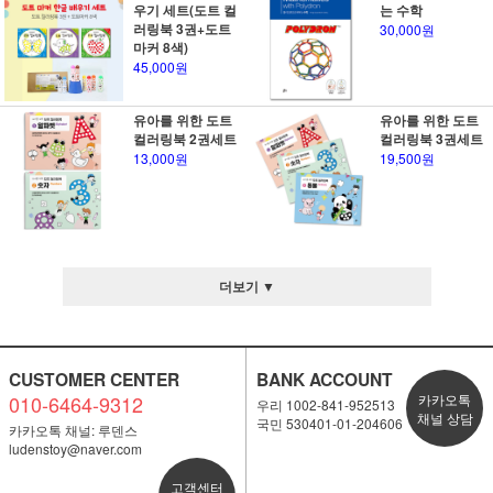
우기 세트(도트 컬
는 수학
러링북 3권+도트
30,000원
마커 8색)
45,000원
유아를 위한 도트
유아를 위한 도트
컬러링북 2권세트
컬러링북 3권세트
13,000원
19,500원
더보기 ▼
CUSTOMER CENTER
BANK ACCOUNT
010-6464-9312
카카오톡
우리 1002-841-952513
채널 상담
국민 530401-01-204606
카카오톡 채널: 루덴스
ludenstoy@naver.com
고객센터