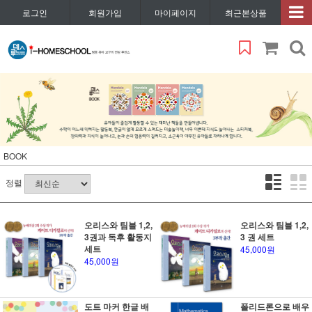
로그인
회원가입
마이페이지
최근본상품
BOOK
정렬
오리스와 팀블 1,2,
오리스와 팀블 1,2,
3권과 독후 활동지
3 권 세트
세트
45,000원
45,000원
도트 마커 한글 배
폴리드론으로 배우