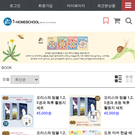
로그인
회원가입
마이페이지
최근본상품
BOOK
정렬
오리스와 팀블 1,2,
오리스와 팀블 1,2,
3권과 독후 활동지
3권과 초등 독후
세트
활동지 세트
45,000원
45,000원
오리스와 팀블 1,2,
도트 마커 한글 배