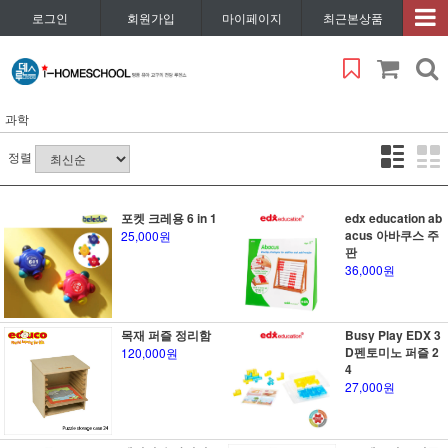
로그인
회원가입
마이페이지
최근본상품
과학
정렬
포켓 크레용 6 in 1
edx education ab
acus 아바쿠스 주
25,000원
판
36,000원
목재 퍼즐 정리함
Busy Play EDX 3
D펜토미노 퍼즐 2
120,000원
4
27,000원