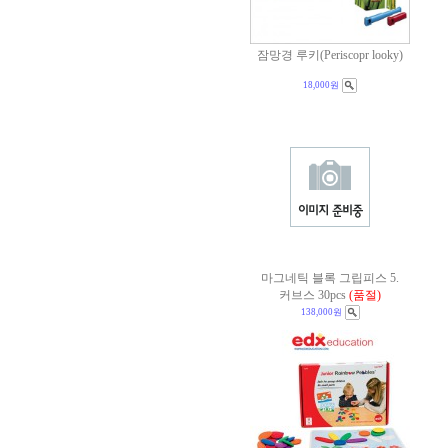
잠망경 루키(Periscopr looky)
18,000원
마그네틱 블록 그립피스 5.
커브스 30pcs
(품절)
138,000원