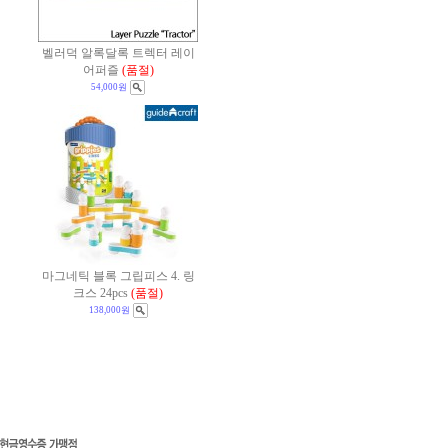
벨러덕 알록달록 트렉터 레이
어퍼즐
(품절)
54,000원
마그네틱 블록 그립피스 4. 링
크스 24pcs
(품절)
138,000원