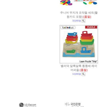
주니어 무지개 조약돌 세트(활
동카드 포함)
(품절)
50,000원
벨러덕 알록달록 통통배 레이
어퍼즐
(품절)
54,000원