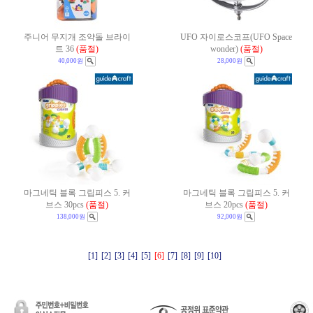
주니어 무지개 조약돌 브라이
UFO 자이로스코프(UFO Space
트 36
(품절)
wonder)
(품절)
40,000원
28,000원
마그네틱 블록 그립피스 5. 커
마그네틱 블록 그립피스 5. 커
브스 30pcs
(품절)
브스 20pcs
(품절)
138,000원
92,000원
[1]
[2]
[3]
[4]
[5]
[6]
[7]
[8]
[9]
[10]