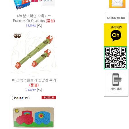
edx 분수학습 수학키트
Fractions Of Quantities
(품절)
56,000원
에코 익스플로러 잠망경 루키
(품절)
18,000원