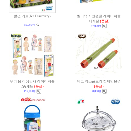
발견 키트(Kit Discovery)
벨러덕 자연관찰 레이어퍼즐
사계절
(품절)
89,000원
87,000원
우리 몸의 생김새 레이어퍼즐
에코 익스플로러 천체망원경
2종세트
(품절)
(품절)
116,000원
30,000원