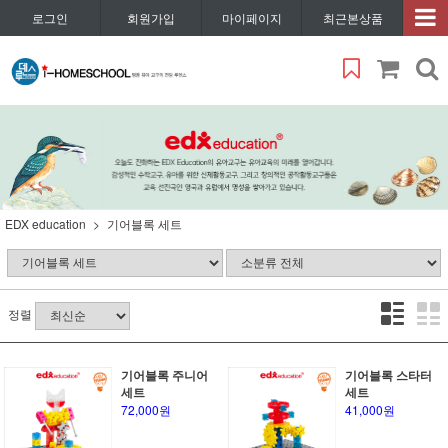
로그인
회원가입
마이페이지
최근본상품
EDX education
기어블록 세트
정렬
기어블록 주니어
기어블록 스타터
세트
세트
72,000원
41,000원