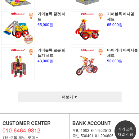
기어블록 탈것 세
기어블록 애니멀
트
세트
65,000원
65,000원
기어블록 로봇 만
마이기어 바이시클
들기 세트
세트
43,000원
52,000원
더보기 ▼
CUSTOMER CENTER
BANK ACCOUNT
010-6464-9312
카카오톡
우리 1002-841-952513
채널 상담
국민 530401-01-204606
카카오톡 채널: 루덴스