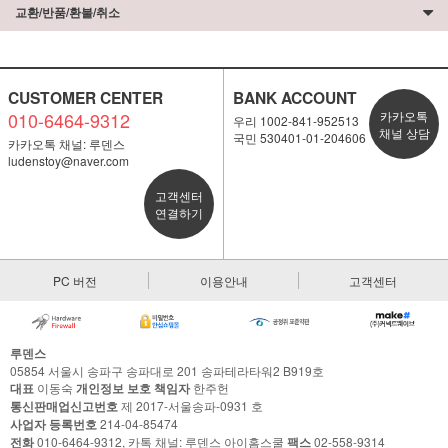
교환/반품/환불/취소
CUSTOMER CENTER
BANK ACCOUNT
010-6464-9312
카카오톡
우리 1002-841-952513
채널 상담
국민 530401-01-204606
카카오톡 채널: 루덴스
ludenstoy@naver.com
고객센터
연결하기
PC 버전
이용안내
고객센터
루덴스
05854 서울시 송파구 송파대로 201 송파테라타워2 B919호
대표
이동숙
개인정보 보호 책임자
한주헌
통신판매업신고번호
제 2017-서울송파-0931 호
사업자 등록번호
214-04-85474
전화
010-6464-9312, 카톡 채널: 루덴스 아이홈스쿨
팩스
02-558-9314