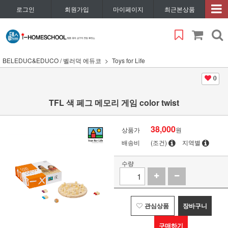
로그인
회원가입
마이페이지
최근본상품
BELEDUC&EDUCO / 벨러덕 에듀코
Toys for Life
0
TFL 색 페그 메모리 게임 color twist
38,000
상품가
원
배송비
(조건)
지역별
수량
관심상품
장바구니
구매하기