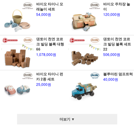
바이오 타이니 모
바이오 주차장 놀
래놀이 세트
이
54,000원
120,000원
댄토이 천연 코르
댄토이 천연 코르
크 빌딩 블록 대형
크 빌딩 블록 세트
66
22
1,078,000원
506,000원
바이오 타이니 펀
블루마린 덤프트럭
카 2종 세트
40,000원
25,000원
더보기 ▼