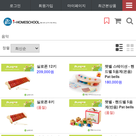
로그인
회원가입
마이페이지
최근본상품
음악
정렬
실로폰 12키
팻벨 스테이션 - 핸
드벨 5음계(온음)
209,000원
Pat bells
180,000원
실로폰 8키
팻벨 - 핸드벨 5음
계(반음) Pat bells
(품절)
(품절)