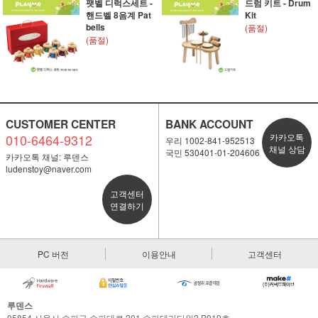
팻벨 디럭스세트 -
드럼 키트 - Drum
핸드벨 8음계 Pat
Kit
bells
(품절)
(품절)
CUSTOMER CENTER
BANK ACCOUNT
010-6464-9312
카카오톡
우리 1002-841-952513
채널 상담
국민 530401-01-204606
카카오톡 채널: 루덴스
ludenstoy@naver.com
고객센터
연결하기
PC 버전
이용안내
고객센터
루덴스
05854 서울시 송파구 송파대로 201 송파테라타워2 B919호