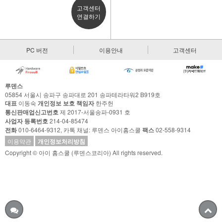
고객센터
연결하기
PC 버전
이용안내
고객센터
루덴스
05854 서울시 송파구 송파대로 201 송파테라타워2 B919호
대표
이동숙
개인정보 보호 책임자
한주헌
통신판매업신고번호
제 2017-서울송파-0931 호
사업자 등록번호
214-04-85474
전화
010-6464-9312, 카톡 채널: 루덴스 아이홈스쿨
팩스
02-558-9314
이용약관
개인정보처리방침
Copyright © 아이 홈스쿨 (루덴스코리아) All rights reserved.