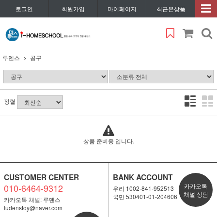
로그인
회원가입
마이페이지
최근본상품
루덴스
공구
정렬
상품 준비중 입니다.
CUSTOMER CENTER
BANK ACCOUNT
010-6464-9312
카카오톡
우리 1002-841-952513
채널 상담
국민 530401-01-204606
카카오톡 채널: 루덴스
ludenstoy@naver.com