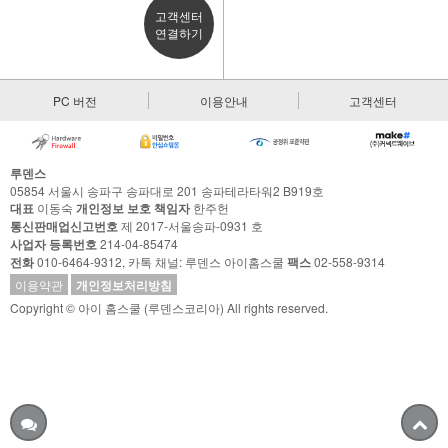
고객센터
연결하기
PC 버전
이용안내
고객센터
루덴스
05854 서울시 송파구 송파대로 201 송파테라타워2 B919호
대표
이동숙
개인정보 보호 책임자
한주헌
통신판매업신고번호
제 2017-서울송파-0931 호
사업자 등록번호
214-04-85474
전화
010-6464-9312, 카톡 채널: 루덴스 아이홈스쿨
팩스
02-558-9314
이용약관
개인정보처리방침
Copyright © 아이 홈스쿨 (루덴스코리아) All rights reserved.