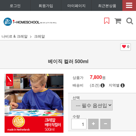
로그인
회원가입
마이페이지
최근본상품
나비르 & 크레알
크레알
0
베이직 컬러 500ml
7,800
상품가
원
배송비
(조건)
지역별
선택
수량