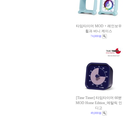
타임타이머 MOD + 레인보우
휠과 버니 케이스
74,000원
[Time Timer] 타임타이머 60분
MOD Home Edition_메탈릭 인
디고
49,000원