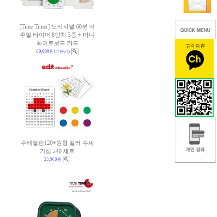
[Time Timer] 오리지널 60분 비
주얼 타이머 8인치 3종 + 미니
화이트보드 카드
80,000원
(기본가)
수배열판120+원형 컬러 수세
기칩 240 세트
23,900원