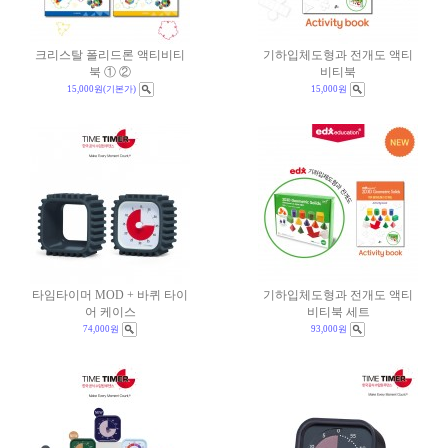
크리스탈 폴리드론 액티비티
기하입체도형과 전개도 액티
북 ① ②
비티북
15,000원
(기본가)
15,000원
타임타이머 MOD + 바퀴 타이
기하입체도형과 전개도 액티
어 케이스
비티북 세트
74,000원
93,000원