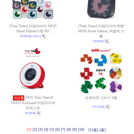
[Time Timer] 타임타이머 MOD
[Time Timer] 타임타이머 60분
Home Edition11종 택1
MOD Home Edition_메탈릭 스
톰
49,000원
(기본가)
49,000원
NEW Time Timer®
프로타주 그리기 8종
TWIST Kickstand 타임타이머
161,000원
트위스트
49,000원
[1]
[2]
[3]
[4]
[5]
[6]
[7]
[8]
[9]
[10]
[다음]
[끝]