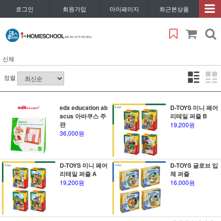
로그인
회원가입
마이페이지
최근본상품
신체
정렬
edx education ab
D-TOYS 미니 페어
acus 아바쿠스 주
리테일 퍼즐 B
판
19,200원
36,000원
D-TOYS 미니 페어
D-TOYS 글로브 입
리테일 퍼즐 A
체 퍼즐
19,200원
16,000원