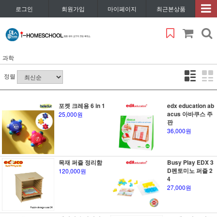
로그인
회원가입
마이페이지
최근본상품
과학
정렬
포켓 크레용 6 in 1
edx education ab
acus 아바쿠스 주
25,000원
판
36,000원
목재 퍼즐 정리함
Busy Play EDX 3
D펜토미노 퍼즐 2
120,000원
4
27,000원