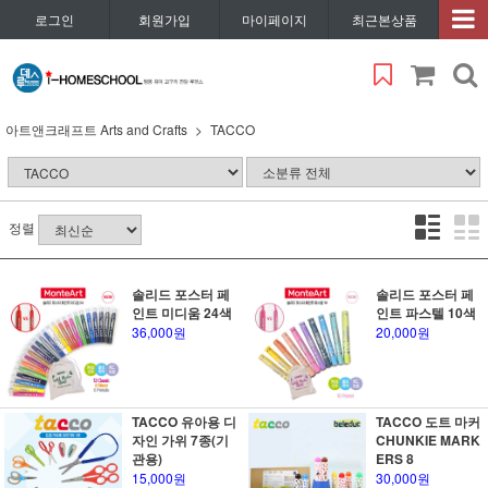
로그인
회원가입
마이페이지
최근본상품
아트앤크래프트 Arts and Crafts
TACCO
정렬
솔리드 포스터 페
솔리드 포스터 페
인트 미디움 24색
인트 파스텔 10색
36,000원
20,000원
TACCO 유아용 디
TACCO 도트 마커
자인 가위 7종(기
CHUNKIE MARK
관용)
ERS 8
15,000원
30,000원