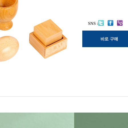
SNS :