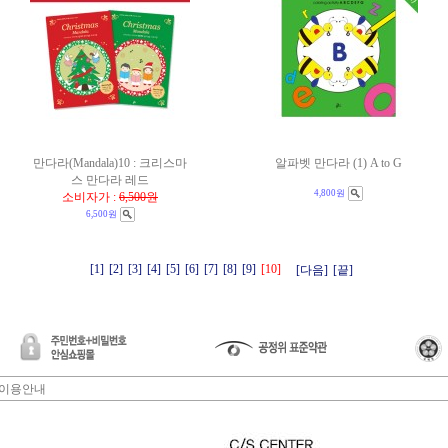
만다라(Mandala)10 : 크리스마
알파벳 만다라 (1) A to G
스 만다라 레드
4,800원
소비자가 :
6,500원
6,500원
[1]
[2]
[3]
[4]
[5]
[6]
[7]
[8]
[9]
[10]
[다음]
[끝]
이용안내