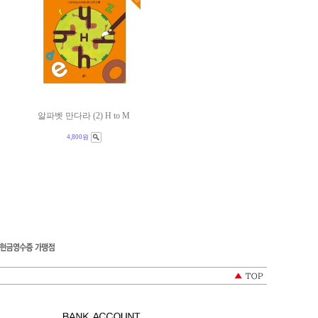
알파벳 만다라 (2) H to M
4,800원