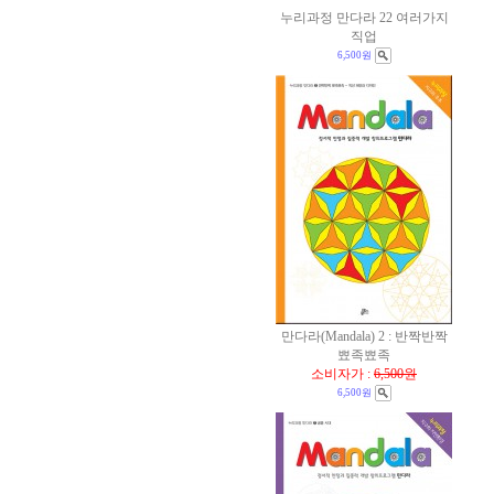
누리과정 만다라 22 여러가지
직업
6,500원
만다라(Mandala) 2 : 반짝반짝
뾰족뾰족
소비자가 :
6,500원
6,500원