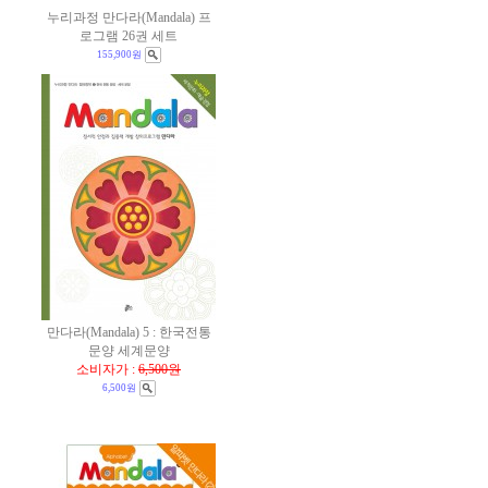
누리과정 만다라(Mandala) 프
로그램 26권 세트
155,900원
만다라(Mandala) 5 : 한국전통
문양 세계문양
소비자가 :
6,500원
6,500원