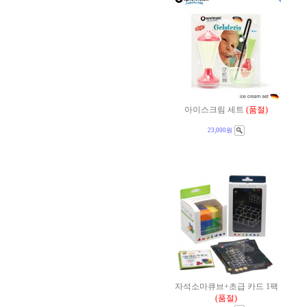
아이스크림 세트
(품절)
23,000원
자석소마큐브+초급 카드 1팩
(품절)