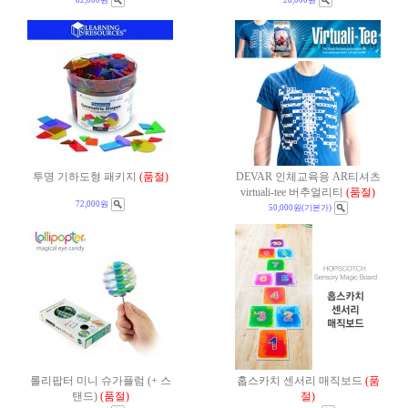
82,000원
28,000원
투명 기하도형 패키지
(품절)
DEVAR 인체교육용 AR티셔츠
virtuali-tee 버추얼리티
(품절)
72,000원
50,000원
(기본가)
롤리팝터 미니 슈가플럼 (+ 스
홉스카치 센서리 매직보드
(품
탠드)
(품절)
절)