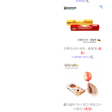
30,000원
건축마스터 세트 - 평형계
(품
절)
12,000원
(기본가)
롤리팝터 미니 망고 판당고 (+
스탠드)
(품절)