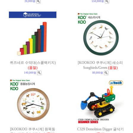
26,000원
550,000원
퀴즈네르 수막대(스쿨팩키지)
[KOOKOO 쿠쿠시계] 새소리
(품절)
Songbirds/Green
(품절)
140,000원
80,000원
[KOOKOO 쿠쿠시계] 원목동
C329 Demolition Digger 굴삭기