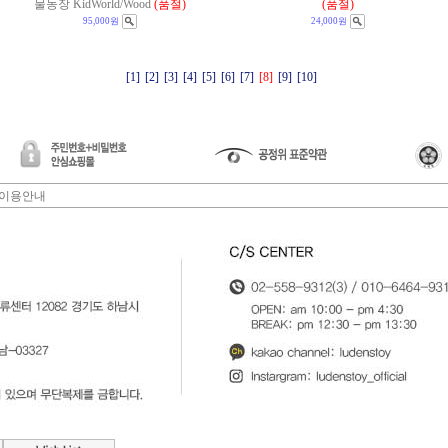
물농장 KidWorld/Wood
(품절)
(품절)
95,000원
24,000원
[1]
[2]
[3]
[4]
[5]
[6]
[7]
[8]
[9]
[10]
이용안내