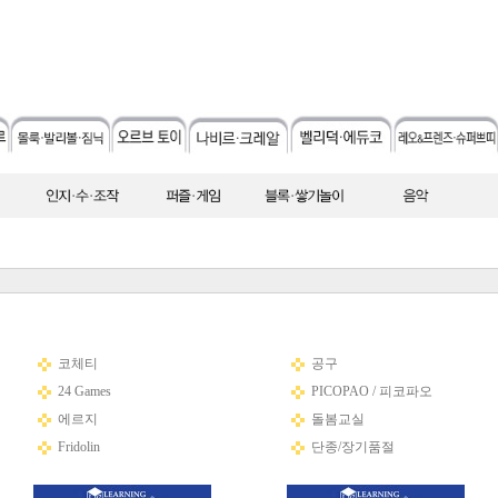
코체티
공구
24 Games
PICOPAO / 피코파오
에르지
돌봄교실
Fridolin
단종/장기품절