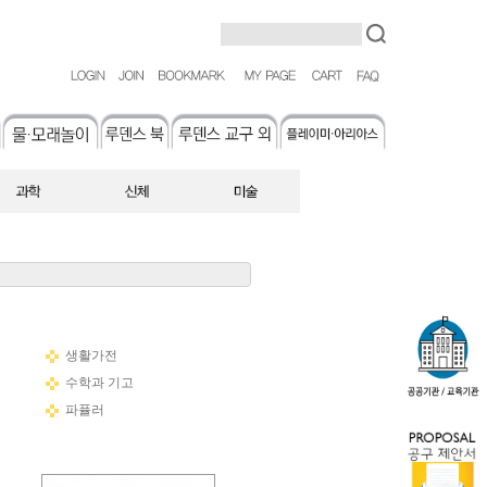
생활가전
수학과 기고
파퓰러