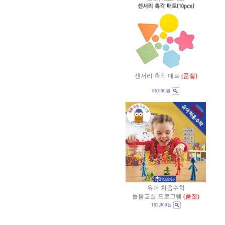
센서리 촉각 매트
(품절)
86,000원
유아 처음수학
돌봄교실 프로그램
(품절)
182,000원