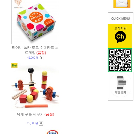
타이니 폴카 도트 수학카드 보
드게임
(품절)
42,000원
목재 구슬 끼우기
(품절)
25,000원