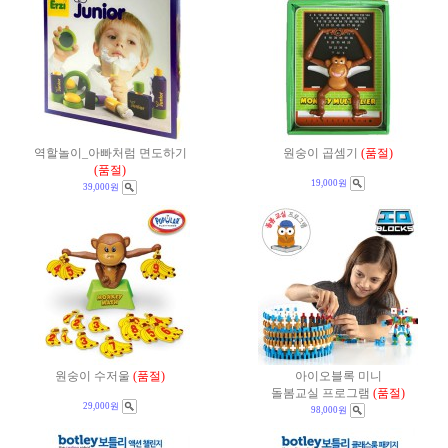
역할놀이_아빠처럼 면도하기
원숭이 곱셈기
(품절)
(품절)
19,000원
39,000원
원숭이 수저울
(품절)
아이오블록 미니
돌봄교실 프로그램
(품절)
29,000원
98,000원