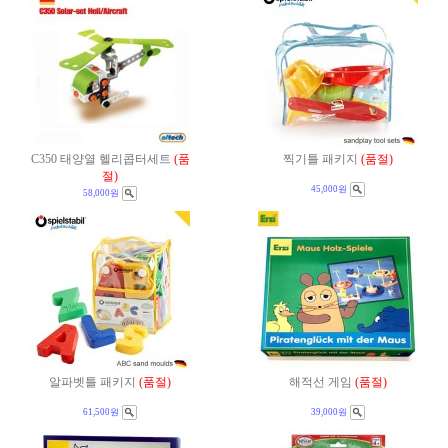
C350 태양열 헬리콥터세트
(품
찍기틀 패키지
(품절)
절)
45,000원
58,000원
알파벳틀 패키지
(품절)
해적선 게임
(품절)
61,500원
39,000원