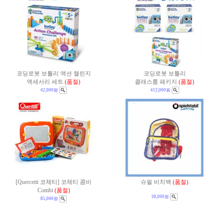
코딩로봇 보틀리 액션 챌린지
코딩로봇 보틀리
액세서리 세트
(품절)
클래스룸 패키지
(품절)
42,000원
412,000원
[Quercetti 코체티] 코체티 콤비
슈필 비치백
(품절)
Combi
(품절)
38,000원
85,000원