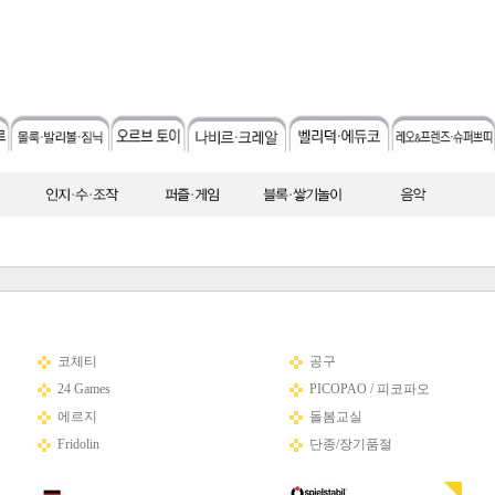
코체티
공구
24 Games
PICOPAO / 피코파오
에르지
돌봄교실
Fridolin
단종/장기품절