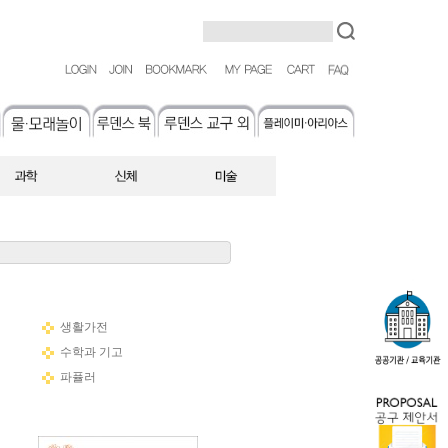
생활가전
수학과 기고
파퓰러