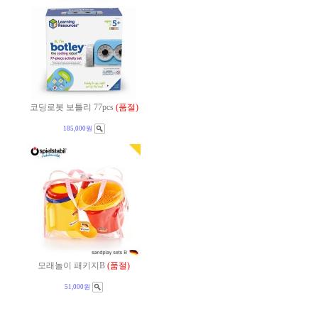
코딩로봇 보틀리 77pcs
(품절)
185,000원
모래놀이 패키지B
(품절)
51,000원