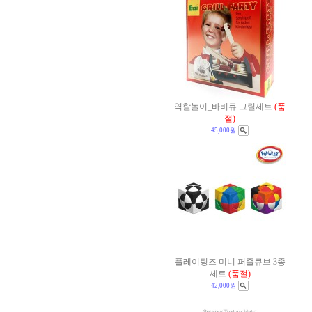
역할놀이_바비큐 그릴세트
(품
절)
45,000원
플레이팅즈 미니 퍼즐큐브 3종
세트
(품절)
42,000원