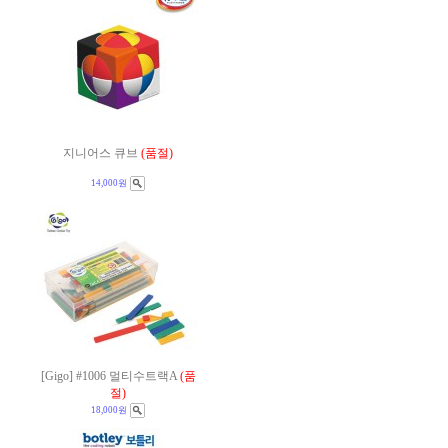
지니어스 큐브
(품절)
14,000원
[Gigo] #1006 멀티수트랙A
(품
절)
18,000원