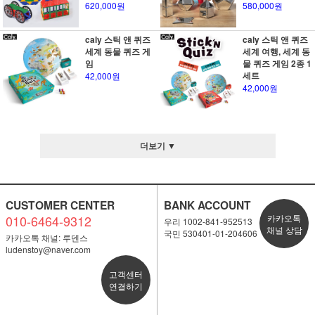
620,000원
580,000원
caly 스틱 앤 퀴즈
caly 스틱 앤 퀴즈
세계 동물 퀴즈 게
세계 여행, 세계 동
임
물 퀴즈 게임 2종 1
세트
42,000원
42,000원
더보기 ▼
CUSTOMER CENTER
BANK ACCOUNT
010-6464-9312
카카오톡
우리 1002-841-952513
채널 상담
국민 530401-01-204606
카카오톡 채널: 루덴스
ludenstoy@naver.com
고객센터
연결하기