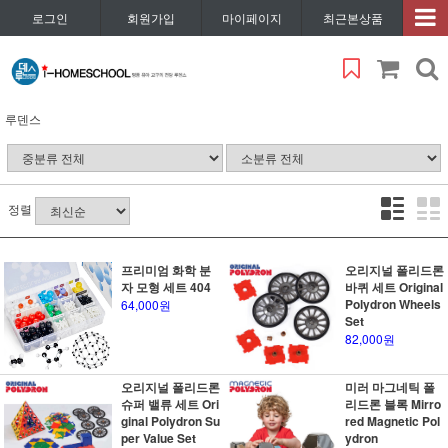
로그인
회원가입
마이페이지
최근본상품
루덴스
정렬
프리미엄 화학 분
오리지널 폴리드론
자 모형 세트 404
바퀴 세트 Original
Polydron Wheels
64,000원
Set
82,000원
오리지널 폴리드론
미러 마그네틱 폴
슈퍼 밸류 세트 Ori
리드론 블록 Mirro
ginal Polydron Su
red Magnetic Pol
per Value Set
ydron