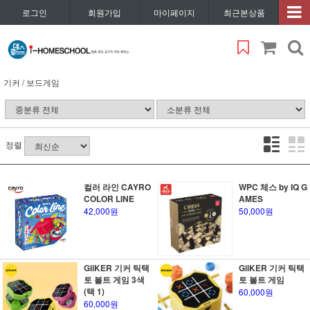
로그인
회원가입
마이페이지
최근본상품
기커 / 보드게임
정렬
컬러 라인 CAYRO
WPC 체스 by IQ G
COLOR LINE
AMES
42,000원
50,000원
GiiKER 기커 틱택
GiiKER 기커 틱택
토 볼트 게임 3색
토 볼트 게임
(택 1)
60,000원
60,000원